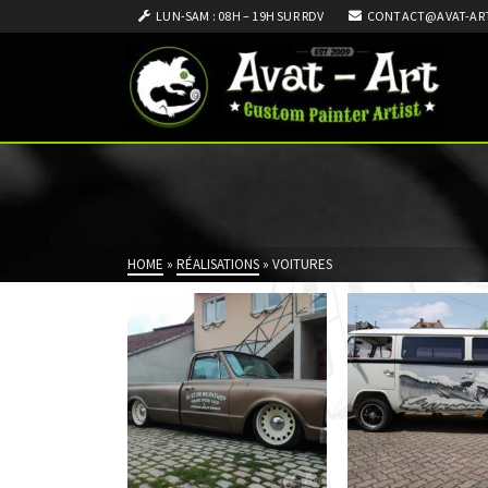
LUN-SAM : 08H – 19H SUR RDV
CONTACT@AVAT-ART
HOME
»
RÉALISATIONS
»
VOITURES